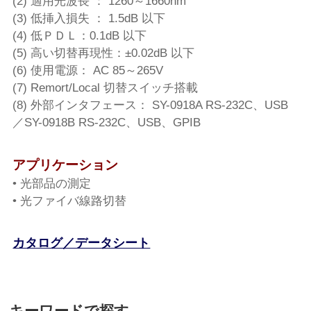
(2) 適用光波長 ： 1260～1660nm
(3) 低挿入損失 ： 1.5dB 以下
(4) 低ＰＤＬ：0.1dB 以下
(5) 高い切替再現性：±0.02dB 以下
(6) 使用電源： AC 85～265V
(7) Remort/Local 切替スイッチ搭載
(8) 外部インタフェース： SY-0918A RS-232C、USB
／SY-0918B RS-232C、USB、GPIB
アプリケーション
• 光部品の測定
• 光ファイバ線路切替
カタログ／データシート
キーワードで探す