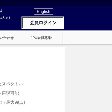
は
English
法人です
い合わせ
JPU会員募集中
たスペクトル
を再現可能
（最大99点）