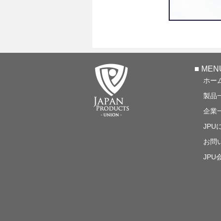
■ MEN
ホー
製品
企業
JPU
お問
JPU