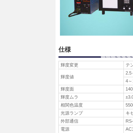
仕様
輝度変更
テ
2.5
輝度値
4～1
輝度面
14
輝度ムラ
±3
相関色温度
550
光源ランプ
キ
外部通信
RS
電源
AC1