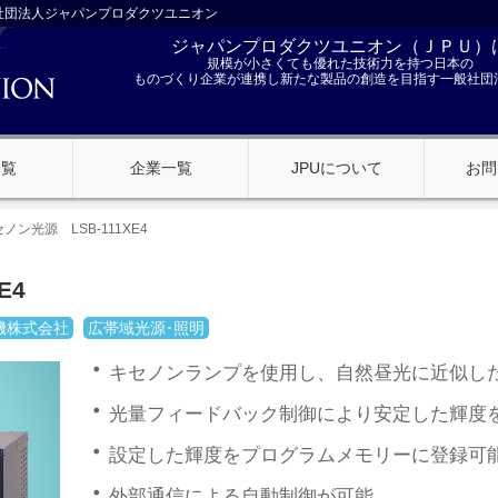
社団法人ジャパンプロダクツユニオン
ジャパンプロダクツユニオン（ＪＰＵ）
規模が小さくても優れた技術力を持つ日本の
ものづくり企業が連携し新たな製品の創造を目指す一般社団
一覧
企業一覧
JPUについて
お問
ノン光源 LSB-111XE4
E4
機株式会社
広帯域光源･照明
キセノンランプを使用し、自然昼光に近似し
光量フィードバック制御により安定した輝度
設定した輝度をプログラムメモリーに登録可能
外部通信による自動制御が可能