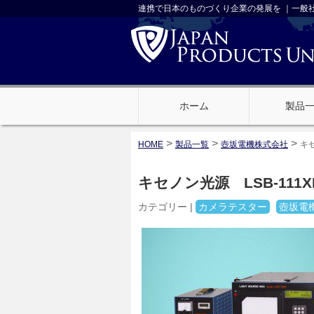
連携で日本のものづくり企業の発展を ｜一般
ホーム
製品
>
>
>
HOME
製品一覧
壺坂電機株式会社
キセ
キセノン光源 LSB-111X
カテゴリー |
カメラテスター
壺坂電