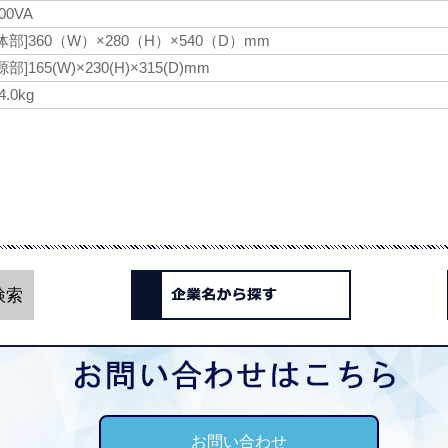
00VA
体部]360（W）×280（H）×540（D）mm
源部]165(W)×230(H)×315(D)mm
4.0kg
お問い合わせ