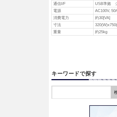
通信I/F
USB準拠 
電源
AC100V, 5
消費電力
約30[VA]
寸法
320(W)x7
重量
約25kg
キーワードで探す