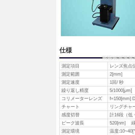
仕様
測定項目
レンズ焦点
測定範囲
2[mm]
測定速度
1回/ 秒
繰り返し精度
5/1000[μm]
コリメーターレンズ
f=150[mm] 
チャート
リングチャー
感度切替
計16段（低
ピーク波長
520[nm]
測定環境
温度:10~40[