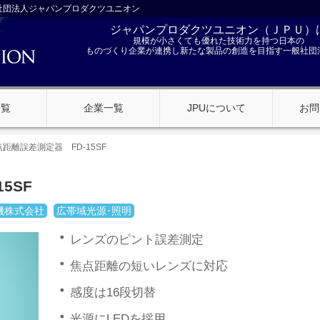
社団法人ジャパンプロダクツユニオン
ジャパンプロダクツユニオン（ＪＰＵ）
規模が小さくても優れた技術力を持つ日本の
ものづくり企業が連携し新たな製品の創造を目指す一般社団
一覧
企業一覧
JPUについて
お問
距離誤差測定器 FD-15SF
5SF
機株式会社
広帯域光源･照明
レンズのピント誤差測定
焦点距離の短いレンズに対応
感度は16段切替
光源にLEDを採用