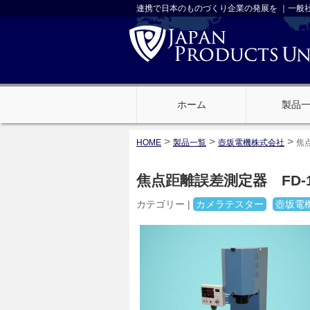
連携で日本のものづくり企業の発展を ｜一般
ホーム
製品
>
>
>
HOME
製品一覧
壺坂電機株式会社
焦点
焦点距離誤差測定器 FD-1
カテゴリー |
カメラテスター
壺坂電