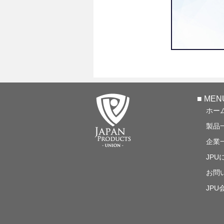
■ MEN
ホー
製品
企業
JPU
お問
JPU